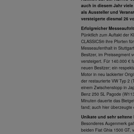
auch in diesem Jahr viele
als Aussteller und Verans
versteigerte diesmal 26 v
Erfolgreicher Messeauftrit
Pünktlich zum Auftakt der 
CLASSICS® ihre Pforten für 
Messeaufenthalt in Stuttgar
Besitzer, im Preissegment 
versteigert. Für 140.000 €
neuen Besitzer; ein respekt
Motor in neu lackierter Orig
der restaurierte VW Typ 2 (
einem Zwischenstopp in Jap
Benz 250 SL Pagode (W113), 
Minuten dauerte das Bietgef
fand; auch hier überzeugte 
Unikate und sehr seltene 
Besonderes Augenmerk gal
beiden Fiat Ghia 1500 GT, v