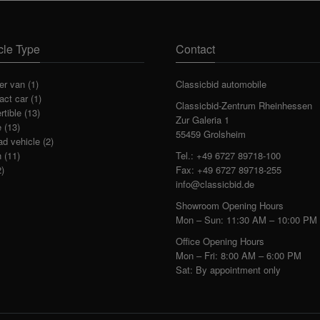
cle Type
Contact
r van
(1)
Classicbid automobile
ct car
(1)
Classicbid-Zentrum Rheinhessen
rtible
(13)
Zur Galeria 1
e
(13)
55459 Grolsheim
ad vehicle
(2)
n
(11)
Tel.: +49 6727 89718-100
)
Fax: +49 6727 89718-255
info@classicbid.de
Showroom Opening Hours
Mon – Sun: 11:30 AM – 10:00 PM
Office Opening Hours
Mon – Fri: 8:00 AM – 6:00 PM
Sat: By appointment only