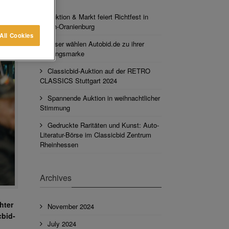
Auktion & Markt feiert Richtfest in
Berlin-Oranienburg
All Cookies
Leser wählen Autobid.de zu ihrer
Lieblingsmarke
Classicbid-Auktion auf der RETRO
CLASSICS Stuttgart 2024
Spannende Auktion in weihnachtlicher
Stimmung
Gedruckte Raritäten und Kunst: Auto-
Literatur-Börse im Classicbid Zentrum
Rheinhessen
Archives
hter
November 2024
cbid-
July 2024