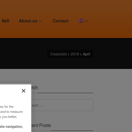
Sell
About us
Contact
Classicbid
>
2018
>
April
Search
es for the
e and to measure
 you better,
Recent Posts
ite navigation,