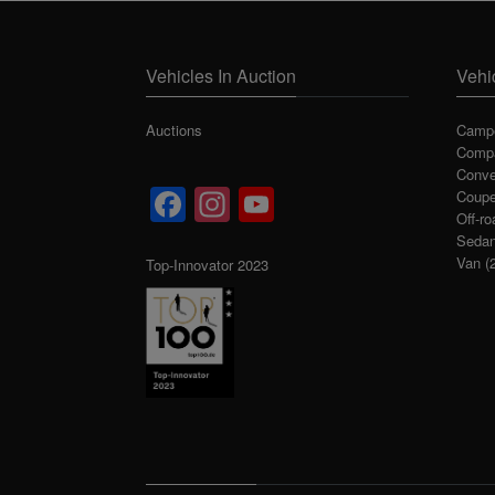
Vehicles In Auction
Vehi
Auctions
Campe
Compa
Conve
Facebook
Instagram
YouTube
Coup
Off-ro
Channel
Seda
Van
(2
Top-Innovator 2023