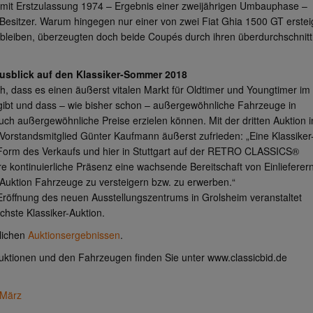
it Erstzulassung 1974 – Ergebnis einer zweijährigen Umbauphase –
Besitzer. Warum hingegen nur einer von zwei Fiat Ghia 1500 GT erstei
 bleiben, überzeugten doch beide Coupés durch ihren überdurchschnittl
usblick auf den Klassiker-Sommer 2018
, dass es einen äußerst vitalen Markt für Oldtimer und Youngtimer im
gibt und dass – wie bisher schon – außergewöhnliche Fahrzeuge in
h außergewöhnliche Preise erzielen können. Mit der dritten Auktion i
h Vorstandsmitglied Günter Kaufmann äußerst zufrieden: „Eine Klassiker
 Form des Verkaufs und hier in Stuttgart auf der RETRO CLASSICS®
e kontinuierliche Präsenz eine wachsende Bereitschaft von Einlieferer
 Auktion Fahrzeuge zu versteigern bzw. zu erwerben.“
Eröffnung des neuen Ausstellungszentrums in Grolsheim veranstaltet
chste Klassiker-Auktion.
rlichen
Auktionsergebnissen
.
Auktionen und den Fahrzeugen finden Sie unter www.classicbid.de
.März