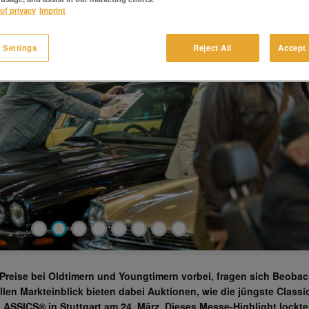
of privacy
Imprint
 Settings
Reject All
Accept 
•
•
•
•
•
•
•
•
Preise bei Oldtimern und Youngtimern vorbei, fragen sich Beobac
llen Markteinblick bieten dabei Auktionen, wie die jüngste Classi
ASSICS® in Stuttgart am 24. März. Dieses Messe-Highlight lockte