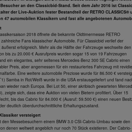
 Besucher an den Classicbid-Stand. Seit dem Jahr 2016 ist Classi
talter der Live-Auktion fester Bestandteil der RETRO CLASSICS® 
on 47 automobilen Klassikern und fast alle angebotenen Automobi
t
Klassikersaison 2018 öffnete die bekannte Oldtimermesse RETRO
zahlreiche Fans klassischer Automobile. Für Classicbid verlief der
t äußerst erfolgreich. Mehr als die Hälfte der Fahrzeuge wechselte den
von bis zu 20.000 € Ausrufpreis wurden sogar 15 von 19 Fahrzeugen
 fand ein elegantes, sehr seltenes Mercedes-Benz 300 SE Cabrio einen
abler Preis, aber angemessen für ein restauriertes Fahrzeug mit revidi
inalfarbe. Eine weitere automobile Preziose wurde für 86.500 € versteig
T1) Samba in Rot/Weiß wurde in die USA erstausgeliefert und fand nac
an wieder nach Europa. Bei Lot 50, einer akribisch gewarteten Merce
zeigte sich, dass eine Auktion von vielen Bietern profitiert. Über 15
echt, bis das Cabrio für 84.000 € (Ausruf: 59.500 €) einen neuen Besit
der deutlich überdurchschnittliche Erhaltungszustand.
Klassiker versteigert
t den Messebesuchern einem BMW 3.0 CSI-Cabrio-Umbau sowie den
on denen weltweit angeblich nur noch 70 Stück existieren. Der Cabrio-